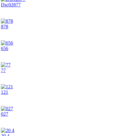
Dsc02877
878
656
77
121
027
20 4