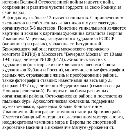
истории Великой Отечественной войны и других войн,
сохранение и развитие чувства гордости за свою Родину, за
свой народ.
В фондах музея более 12 тысяч экспонатов. С привлечением
экспонатов из собственных запасников в музее ежегодно
организуется 5-6 выставок. Поистине уникальными являются
картины и эскизы к картинам художника-баталиста Георгия
Ивановича Марченко, заслуженного художника РСФСР
(живописец и график), уроженца ст. Батуринской
Брюховецкого района; газета московского городского
комитета ВКП(б) и Моссовета "Вечерняя Москва" от 10 мая
1945 года, четверг №108 (6473). Живопись местных
художников (некоторые из них являются членами Союза
художников Кубани и России), многочисленные фотографии
разных лет, отражающие жизнь и преобразование района,
также фотографии ставших известными на весь мир 23
февраля 1977 года четверни Ведерниковых (семья из ст-цы
Новоджерелиевской). Рапорты и альбомы различных
организаций района. Фото-зарисовки района и последствия
пыльных бурь. Археологическая коллекция, подаренная
музею земляком, краеведом Коваль Константином
Ивановичем. Фотографии атаманов станицы Брюховецкой.
Имеется обширный материал о заслуженном мастере спорта,
неоднократном чемпионе мира и Европы по спортивной
акробатике Василии Николаевиче Мачуге (уроженец ст.