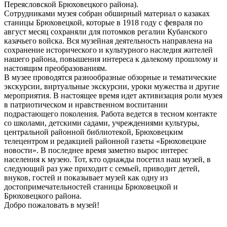
Переясловской Брюховецкого района).
Сотрудниками музея собран обширный материал о казаках
станицы Брюховецкой, которые в 1918 году с февраля по
август месяц сохраняли для потомков регалии Кубанского
казачьего войска. Вся музейная деятельность направлена на
сохранение исторического и культурного наследия жителей
нашего района, повышения интереса к далекому прошлому и
настоящим преобразованиям.
В музее проводятся разнообразные обзорные и тематические
экскурсии, виртуальные экскурсии, уроки мужества и другие
мероприятия. В настоящее время идет активизация роли музея
в патриотическом и нравственном воспитании
подрастающего поколения. Работа ведется в тесном контакте
со школами, детскими садами, учреждениями культуры,
центральной районной библиотекой, Брюховецким
телецентром и редакцией районной газеты «Брюховецкие
новости». В последнее время заметно вырос интерес
населения к музею. Тот, кто однажды посетил наш музей, в
следующий раз уже приходит с семьей, приводит детей,
внуков, гостей и показывает музей как одну из
достопримечательностей станицы Брюховецкой и
Брюховецкого района.
Добро пожаловать в музей!