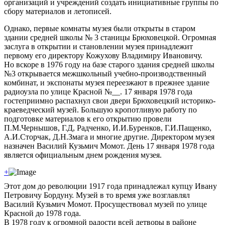
организаций и учреждений создать инициативные группы по
сбору материалов и летописей.
Однако, первые комнаты музея были открыты в старом
здании средней школы № 3 станицы Брюховецкой. Огромная
заслуга в открытии и становлении музея принадлежит
первому его директору Кожухову Владимиру Ивановичу.
Но вскоре в 1976 году на базе старого здания средней школы
№3 открывается межшкольный учебно-производственный
комбинат, и экспонаты музея переезжают в прежнее здание
радиоузла по улице Красной №__. 17 января 1978 года
гостеприимно распахнул свои двери Брюховецкий историко-
краеведческий музей. Большую кропотливую работу по
подготовке материалов к его открытию провели
П.М.Чернышов, Г.Д, Радченко, И.И.Буренков, Г.И.Пащенко,
А.И.Сторчак, Д.Н.Змага и многие другие. Директором музея
назначен Василий Кузьмич Момот. День 17 января 1978 года
является официальным днем рождения музея.
+
Этот дом до революции 1917 года принадлежал купцу Ивану
Петровичу Бордуну. Музей в то время уже возглавлял
Василий Кузьмич Момот. Просуществовал музей по улице
Красной до 1978 года.
В 1978 году к огромной радости всей детворы в районе