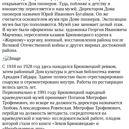
открывается Дом пионеров. Туда, поближе к детству и
юношеству переселяется и наш музей. Директором Дома
пионеров назначен Юрий Иванович Бугайков. Он же
считается основателем музея при Доме пионеров. Экспозиции
музея быстро пополняются. Музей уже занимает целый этаж.
В музее были оформлены залы: художника Георгия Ивановича
Марченко, переселения казаков Брюховецкого куреня к
«Жирному» кургану, военный, восстановления района после
Великой Отечественной войны и других мирных достижений
района.
+
С 1918 по 1928 год здесь находился Брюховецкий ревком,
затем районный Дом культуры и детская библиотека имени
Аркадия Гайдара. Здание полностью было отреставрировано
снаружи и отремонтировано внутри. Работы по реставрации
велись шесть лет.
Первоначально в 1991 году Брюховецкий народный
краеведческий музей принимает Потапов Митрофан
Трофимович, но вскоре на должность директора назначается
Любовь Александровна Ровенская. Митрофан Трофимович,
перейдя на должность методиста, сосредоточился на
краеведческой и научно- исследовательской работе, плодом
которой стали его книги «Земля Брюховецкая» и
«Незабываемые дни».