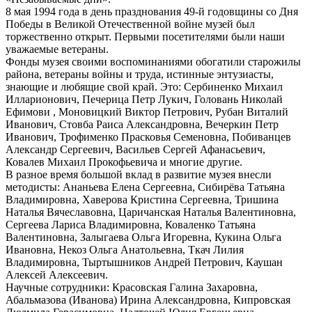
8 мая 1994 года в день празднования 49-й годовщины со Дня
Победы в Великой Отечественной войне музей был
торжественно открыт. Первыми посетителями были наши
уважаемые ветераны.
Фонды музея своими воспоминаниями обогатили старожилы
района, ветераны войны и труда, истинные энтузиасты,
знающие и любящие свой край. Это: Сербиненко Михаил
Илларионович, Печерица Петр Лукич, Головань Николай
Ефимови , Моновицкий Виктор Петрович, Рубан Виталий
Иванович, Стовба Раиса Александровна, Вечеркин Петр
Иванович, Трофименко Прасковья Семеновна, Побиванцев
Александр Сергеевич, Васильев Сергей Афанасьевич,
Ковалев Михаил Прокофьевича и многие другие.
В разное время большой вклад в развитие музея внесли
методисты: Ананьева Елена Сергеевна, Сибирёва Татьяна
Владимировна, Хаверова Кристина Сергеевна, Тришина
Наталья Вячеславовна, Царичанская Наталья Валентиновна,
Сергеева Лариса Владимировна, Коваленко Татьяна
Валентиновна, Залыгаева Ольга Игоревна, Кукина Ольга
Ивановна, Некоз Ольга Анатольевна, Ткач Лилия
Владимировна, Тыртышников Андрей Петрович, Каушан
Алексей Алексеевич.
Научные сотрудники: Красовская Галина Захаровна,
Абальмазова (Иванова) Ирина Александровна, Кипровская