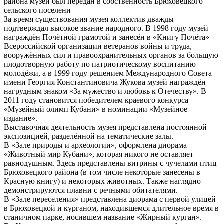
района музей был передан в собственность Брюховецкого
сельского поселени
За время существования музея коллектив дважды
подтверждал высокое звание народного. В 1998 году музей
награждён Почётной грамотой и занесён в «Книгу Почёта»
Всероссийской организации ветеранов войны и труда,
вооружённых сил и правоохранительных органов за большую
плодотворную работу по патриотическому воспитанию
молодёжи, а в 1999 году решением Международного Совета
имени Георгия Константиновича Жукова музей награждён
нагрудным знаком «За мужество и любовь к Отечеству». В
2011 году становится победителем краевого конкурса
«Музейный олимп Кубани» в номинации «Музейное
издание».
Выставочная деятельность музея представлена постоянной
экспозицией, разделённой на тематические залы.
В «Зале природы и археологии», оформлена диорама
«Животный мир Кубани», которая никого не оставляет
равнодушным. Здесь представлены витрины с чучелами птиц
Брюховецкого района (в том числе некоторые занесены в
Красную книгу) и некоторых животных. Также наглядно
демонстрируются плавни с речными обитателями.
В «Зале переселения» представлена диорама с первой улицей
в Брюховецкой и курганом, находившемся длительное время в
станичном парке, носившем название «Жирный курган».