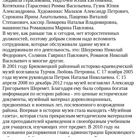
Людмила Герасимовна, Надточей Юлия Евгеньевна,
Котяткина (Тарасенко) Римма Васильевна, Гузик Юлия
Александровна. Художники: Малахов Александр Петрович,
Сорокина Ирина Анатольевна, Пащенко Виталий
Степанович, кассир Лимарева Наталья Владимировна,
машинистка Ромашкина Марина Павловна.
В музее, как раньше так и сегодня, нет второстепенных
должностей, поэтому добрым словом надо вспомнить
сотрудников, которые обслуживали здание музея и
поддерживали его деятельность, это: Шнуренко Николай
Федорович, Соляник Гавриил Павлович, Романов Николай
Васильевич и многие другие.
В 2001 году Брюховецкий районный историко-краеведческий
музей возглавила Турчик Любовь Петровна. С 17 ноября 2005
года музеем руководила Петрик Наталья Николаевна. С 15
апреля 2008 по декабрь 2012 года музей возглавлял Александр
Григорьевич Шеремет. Благодаря ему была собрана богатая
информация по истории района - это ценные исторические
документы, музейный материал дореволюционных,
предвоенных и военных лет, послевоенного возрождения
района. Впервые в истории музея стала выходить «Музейная
газета», которая стала прекрасным методическим материалом
для преподавателей краеведения и своеобразным учебником
для учащихся, изучающих этот предмет. В 2010 году на
основании распоряжения главы администрации Брюховецкого