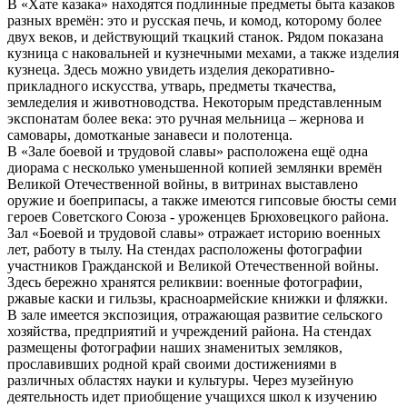
В «Хате казака» находятся подлинные предметы быта казаков
разных времён: это и русская печь, и комод, которому более
двух веков, и действующий ткацкий станок. Рядом показана
кузница с наковальней и кузнечными мехами, а также изделия
кузнеца. Здесь можно увидеть изделия декоративно-
прикладного искусства, утварь, предметы ткачества,
земледелия и животноводства. Некоторым представленным
экспонатам более века: это ручная мельница – жернова и
самовары, домотканые занавеси и полотенца.
В «Зале боевой и трудовой славы» расположена ещё одна
диорама с несколько уменьшенной копией землянки времён
Великой Отечественной войны, в витринах выставлено
оружие и боеприпасы, а также имеются гипсовые бюсты семи
героев Советского Союза - уроженцев Брюховецкого района.
Зал «Боевой и трудовой славы» отражает историю военных
лет, работу в тылу. На стендах расположены фотографии
участников Гражданской и Великой Отечественной войны.
Здесь бережно хранятся реликвии: военные фотографии,
ржавые каски и гильзы, красноармейские книжки и фляжки.
В зале имеется экспозиция, отражающая развитие сельского
хозяйства, предприятий и учреждений района. На стендах
размещены фотографии наших знаменитых земляков,
прославивших родной край своими достижениями в
различных областях науки и культуры. Через музейную
деятельность идет приобщение учащихся школ к изучению