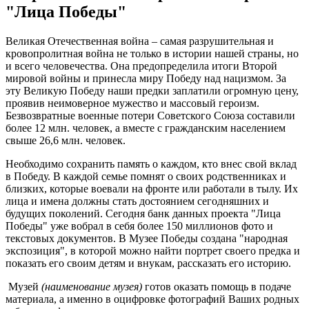
"Лица Победы"
Великая Отечественная война – самая разрушительная и
кровопролитная война не только в истории нашей страны, но
и всего человечества. Она предопределила итоги Второй
мировой войны и принесла миру Победу над нацизмом. За
эту Великую Победу наши предки заплатили огромную цену,
проявив неимоверное мужество и массовый героизм.
Безвозвратные военные потери Советского Союза составили
более 12 млн. человек, а вместе с гражданским населением
свыше 26,6 млн. человек.
Необходимо сохранить память о каждом, кто внес свой вклад
в Победу. В каждой семье помнят о своих родственниках и
близких, которые воевали на фронте или работали в тылу. Их
лица и имена должны стать достоянием сегодняшних и
будущих поколений. Сегодня банк данных проекта "Лица
Победы" уже вобрал в себя более 150 миллионов фото и
текстовых документов. В Музее Победы создана "народная
экспозиция", в которой можно найти портрет своего предка и
показать его своим детям и внукам, рассказать его историю.
Музей
(наименование музея)
готов оказать помощь в подаче
материала, а именно в оцифровке фотографий Ваших родных