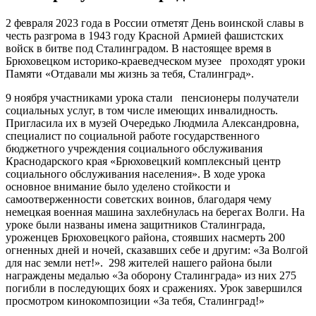
2 февраля 2023 года в России отметят День воинской славы в
честь разгрома в 1943 году Красной Армией фашистских
войск в битве под Сталинградом. В настоящее время в
Брюховецком историко-краеведческом музее проходят уроки
Памяти «Отдавали мы жизнь за тебя, Сталинград».
9 ноября участниками урока стали пенсионеры получатели
социальных услуг, в том числе имеющих инвалидность.
Пригласила их в музей Очередько Людмила Александровна,
специалист по социальной работе государственного
бюджетного учреждения социального обслуживания
Краснодарского края «Брюховецкий комплексный центр
социального обслуживания населения». В ходе урока
основное внимание было уделено стойкости и
самоотверженности советских воинов, благодаря чему
немецкая военная машина захлебнулась на берегах Волги. На
уроке были названы имена защитников Сталинграда,
уроженцев Брюховецкого района, стоявших насмерть 200
огненных дней и ночей, сказавших себе и другим: «За Волгой
для нас земли нет!». 298 жителей нашего района были
награждены медалью «За оборону Сталинграда» из них 275
погибли в последующих боях и сражениях. Урок завершился
просмотром кинокомпозиции «За тебя, Сталинград!»