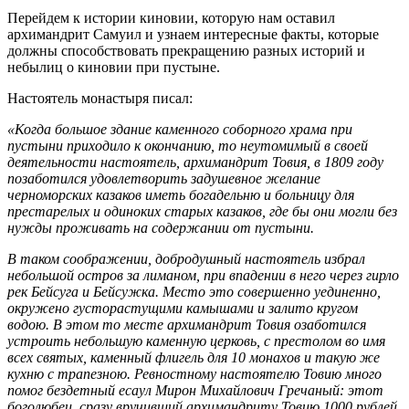
Перейдем к истории киновии, которую нам оставил
архимандрит Самуил и узнаем интересные факты, которые
должны способствовать прекращению разных историй и
небылиц о киновии при пустыне.
Настоятель монастыря писал:
«Когда большое здание каменного соборного храма при
пустыни приходило к окончанию, то неутомимый в своей
деятельности настоятель, архимандрит Товия, в 1809 году
позаботился удовлетворить задушевное желание
черноморских казаков иметь богадельню и больницу для
престарелых и одиноких старых казаков, где бы они могли без
нужды проживать на содержании от пустыни.
В таком соображении, добродушный настоятель избрал
небольшой остров за лиманом, при впадении в него через гирло
рек Бейсуга и Бейсужка. Место это совершенно уединенно,
окружено густорастущими камышами и залито кругом
водою. В этом то месте архимандрит Товия озаботился
устроить небольшую каменную церковь, с престолом во имя
всех святых, каменный флигель для 10 монахов и такую же
кухню с трапезною. Ревностному настоятелю Товию много
помог бездетный есаул Мирон Михайлович Гречаный: этот
боголюбец, сразу вручивший архимандриту Товию 1000 рублей,