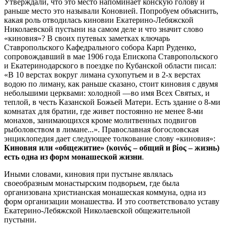
Утверждали, что это место напоминает конскую голову и
раньше место это называли Коновией. Попробуем объяснить,
какая роль отводилась киновии Екатерино-Лебяжской
Николаевской пустыни на самом деле и что значит слово
«киновия»? В своих путевых заметках ключарь
Ставропольского Кафедрального собора Карп Руденко,
сопровождавший в мае 1906 года Епископа Ставропольского
и Екатеринодарского в поездке по Кубанской области писал:
«В 10 верстах вокруг лимана сухопутьем и в 2-х верстах
водою по лиману, как раньше сказано, стоит киновия с двумя
небольшими церквами: холодной —во имя Всех Святых, и
теплой, в честь Казанской Божьей Матери. Есть здание о 8-ми
комнатах для братии, где живет постоянно не менее 8-ми
монахов, занимающихся кроме молитвенных подвигов
рыболовством в лимане...». Православная богословская
энциклопедия дает следующее толкование слову «киновия»:
Киновия или «общежитие» (κοινός – общий и βίος – жизнь)
есть одна из форм монашеской жизни
.
Иными словами, киновия при пустыне являлась
своеобразным монастырским подворьем, где была
организована христианская монашеская коммуна, одна из
форм организации монашества. И это соответствовало уставу
Екатерино-Лебяжской Николаевской общежительной
пустыни.