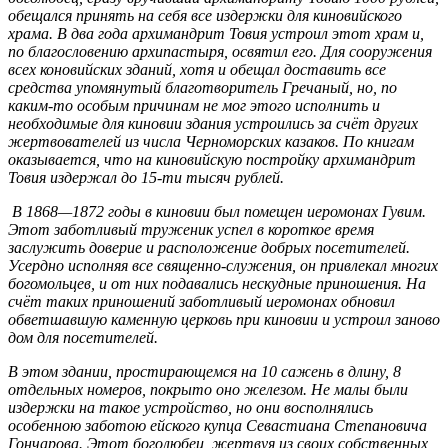
обещался принять на себя все издержки для киновийского
храма. В два года архимандрит Товия устроил этот храм и,
по благословению архипастыря, освятил его. Для сооружения
всех коновийских зданий, хотя и обещал доставить все
средства упомянутый благотворитель Гречаный, но, по
каким-то особым причинам не мог этого исполнить и
необходимые для киновии здания устроились за счёт других
жертвователей из числа Черноморских казаков. По книгам
оказывается, что на киновийскую постройку архимандрит
Товия издержал до 15-ти тысяч рублей.
В 1868—1872 годы в киновии был помещен иеромонах Гувим.
Этот заботливый труженик успел в короткое время
заслужить доверие и расположение добрых посетителей.
Усердно исполняя все священно-служения, он привлекал многих
богомольцев, и от них подавались нескудные приношения. На
счёт таких приношений заботливый иеромонах обновил
обветшавшую каменную церковь при киновии и устроил заново
дом для посетителей.
В этом здании, простирающемся на 10 сажень в длину, 8
отдельных номеров, покрыто оно железом. Не малы были
издержки на такое устройство, но они восполнялись
особенною заботою ейского купца Севастиана Степановича
Гончарова. Этот боголюбец, жертвуя из своих собственных