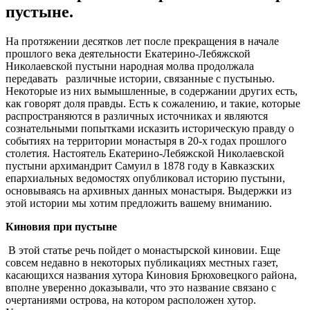
пустыне.
На протяжении десятков лет после прекращения в начале
прошлого века деятельности Екатерино-Лебяжской
Николаевской пустыни народная молва продолжала
передавать различные истории, связанные с пустынью.
Некоторые из них вымышленные, в содержании других есть,
как говорят доля правды. Есть к сожалению, и такие, которые
распространяются в различных источниках и являются
сознательными попытками исказить историческую правду о
событиях на территории монастыря в 20-х годах прошлого
столетия. Настоятель Екатерино-Лебяжской Николаевской
пустыни архимандрит Самуил в 1878 году в Кавказских
епархиальных ведомостях опубликовал историю пустыни,
основываясь на архивных данных монастыря. Выдержки из
этой истории мы хотим предложить вашему вниманию.
Киновия при пустыне
В этой статье речь пойдет о монастырской киновии. Еще
совсем недавно в некоторых публикациях местных газет,
касающихся названия хутора Киновия Брюховецкого района,
вполне уверенно доказывали, что это название связано с
очертаниями острова, на котором расположен хутор.