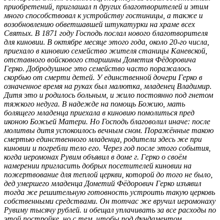
приобретений, приглашал п других благотворителей и этим
много способствовал к устройству гостиницы, а также и
возобновлению обветшавшей штукатурки на храме всех
Святых. В 1871 году Господь послал нового благотворителя
для киновии. В октябре месяце этого года, около 20-го числа,
приехало в киновию семейство жителя станицы Каневской,
отставного войскового старшины Дометия Фёдоровича
Герко. Добродушное это семейство часто поражалось
скорбью от смерти детей. У единственной дочери Герко в
означенное время на руках был малютка, младенец Владимир.
Дитя это и родилось больным, и жило постоянно под гнетом
тяжкого недуга. В надежде на помощь Божию, мать
болящего младенца приехала в киновию помолиться пред
иконою Божьей Матери. Но Господь благоволил иначе: после
молитвы дитя успокоилось вечным сном. Поражённые такою
смертью единственного младенца, родители здесь же при
киновии и погребли тело его. Через год после этого события,
когда иеромонах Рувим объявил в доме г. Герко о своём
намерении пригласить добрых посетителей киновии на
пожертвование для теплой церкви, которой до того не было,
дед умершего младенца Дометий Фёдорович Герко изъявил
тогда же решительную готовность устроить такую церковь
собственными средствами. Он тотчас же вручил иеромонаху
Рувиму тысячу рублей. и обещал уплачивать за все расходы по
этой постройке, но с тем, чтобы под фундаментом