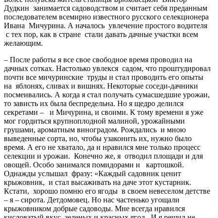
Дудкин занимается садоводством и считает себя преданным
последователем всемирно известного русского селекционера
Ивана Мичурина. А началось увлечение простого водителя
с тех пор, как в стране стали давать дачные участки всем
желающим.
– После работы я все свое свободное время проводил на
дачных сотках. Настолько увлекся садом, что проштудировал
почти все мичуринские труды и стал проводить его опыты
на яблонях, сливах и вишнях. Некоторые соседи-дачники
посмеивались. А когда я стал получать сумасшедшие урожаи,
то зависть их была беспредельна. Но я щедро делился
секретами – и Мичурина, и своими. К тому времени я уже
мог гордиться крупноплодной малиной, урожайными
грушами, ароматным виноградом. Рождались и мною
выведенные сорта, но, чтобы узаконить их, нужно было
время. А его не хватало, да и нравился мне только процесс
селекции и урожаи. Конечно же, я отводил площади и для
овощей. Особо занимался помидорами и картошкой.
Однажды услышал фразу: «Каждый садовник ценит
крыжовник, и стал высаживать на даче этот кустарник.
Кстати, хорошо помню его ягоды в своем невеселом детстве
– я – сирота. Детдомовец. Но нас частенько угощали
крыжовником добрые садоводы. Мне всегда нравился
кисловатый вкус зеленых и красных ягод. И я решил не