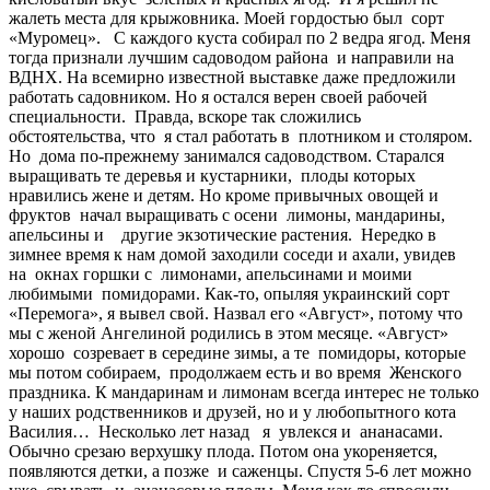
жалеть места для крыжовника. Моей гордостью был сорт
«Муромец». С каждого куста собирал по 2 ведра ягод. Меня
тогда признали лучшим садоводом района и направили на
ВДНХ. На всемирно известной выставке даже предложили
работать садовником. Но я остался верен своей рабочей
специальности. Правда, вскоре так сложились
обстоятельства, что я стал работать в плотником и столяром.
Но дома по-прежнему занимался садоводством. Старался
выращивать те деревья и кустарники, плоды которых
нравились жене и детям. Но кроме привычных овощей и
фруктов начал выращивать с осени лимоны, мандарины,
апельсины и другие экзотические растения. Нередко в
зимнее время к нам домой заходили соседи и ахали, увидев
на окнах горшки с лимонами, апельсинами и моими
любимыми помидорами. Как-то, опыляя украинский сорт
«Перемога», я вывел свой. Назвал его «Август», потому что
мы с женой Ангелиной родились в этом месяце. «Август»
хорошо созревает в середине зимы, а те помидоры, которые
мы потом собираем, продолжаем есть и во время Женского
праздника. К мандаринам и лимонам всегда интерес не только
у наших родственников и друзей, но и у любопытного кота
Василия… Несколько лет назад я увлекся и ананасами.
Обычно срезаю верхушку плода. Потом она укореняется,
появляются детки, а позже и саженцы. Спустя 5-6 лет можно