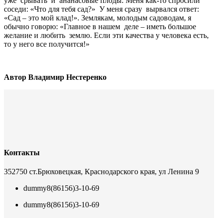
уже срывать и ананасовые плоды. Меня как-то спросили
соседи: «Что для тебя сад?» У меня сразу вырвался ответ:
«Сад – это мой клад!». Землякам, молодым садоводам, я
обычно говорю: «Главное в нашем деле – иметь большое
желание и любить землю. Если эти качества у человека есть,
то у него все получится!»
Автор Владимир Нестеренко
Контакты
352750 ст.Брюховецкая, Краснодарского края, ул Ленина 9
dummy
8(86156)3-10-69
dummy
8(86156)3-10-69