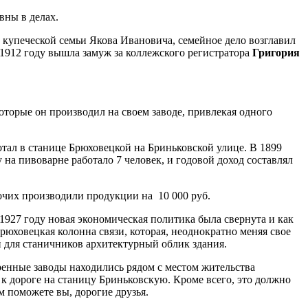
вны в делах.
купеческой семьи Якова Ивановича, семейное дело возглавил
 1912 году вышла замуж за коллежского регистратора
Григория
орые он производил на своем заводе, привлекая одного
тал в станице Брюховецкой на Бриньковской улице. В 1899
 на пивоварне работало 7 человек, и годовой доход составлял
абочих производили продукции на 10 000 руб.
927 году новая экономическая политика была свернута и как
рюховецкая колонна связи, которая, неоднократно меняя свое
й для станичников архитектурный облик здания.
ренные заводы находились рядом с местом жительства
а к дороге на станицу Бриньковскую. Кроме всего, это должно
м поможете вы, дорогие друзья.