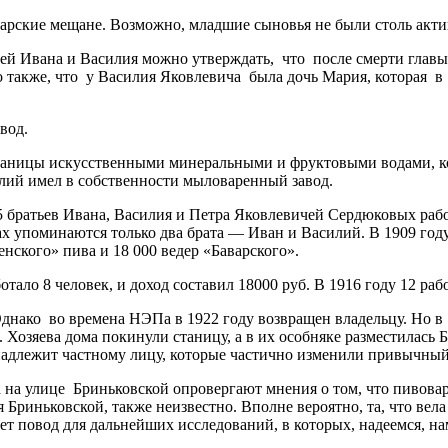
рские мещане. Возможно, младшие сыновья не были столь акти
й Ивана и Василия можно утверждать, что после смерти главы 
о также, что у Василия Яковлевича была дочь Мария, которая в
вод.
таницы искусственными минеральными и фруктовыми водами, кот
илий имел в собственности мыловаренный завод.
 братьев Ивана, Василия и Петра Яковлевичей Сердюковых рабо
ах упоминаются только два брата — Иван и Василий. В 1909 году
енского» пива и 18 000 ведер «Баварского».
ботало 8 человек, и доход составил 18000 руб. В 1916 году 12 р
нако во времена НЭПа в 1922 году возвращен владельцу. Но в 1
Хозяева дома покинули станицу, а в их особняке разместилась Б
ринадлежит частному лицу, которые частично изменили привычны
а на улице Бриньковской опровергают мнения о том, что пивова
 Бриньковской, также неизвестно. Вполне вероятно, та, что вел
ет повод для дальнейших исследований, в которых, надеемся, на