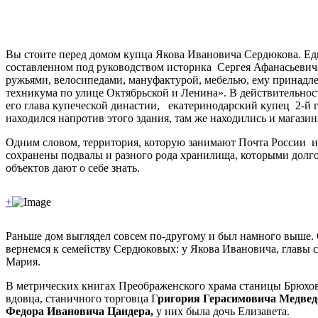
Вы стоите перед домом купца Якова Ивановича Сердюкова. Еди
составленном под руководством историка Сергея Афанасьевич
ружьями, велосипедами, мануфактурой, мебелью, ему принадле
техникума по улице Октябрьской и Ленина». В действительности
его глава купеческой династии, екатеринодарский купец 2-й
находился напротив этого здания, там же находились и магази
Одним словом, территория, которую занимают Почта России и 
сохранены подвалы и разного рода хранилища, которыми долго
объектов дают о себе знать.
+
Раньше дом выглядел совсем по-другому и был намного выше. 
вернемся к семейству Сердюковых: у Якова Ивановича, главы 
Мария.
В метрических книгах Преображенского храма станицы Брюховец
вдовца, станичного торговца Г
ригория Герасимовича Медвед
Федора Ивановича Цандера,
у них была дочь Елизавета.