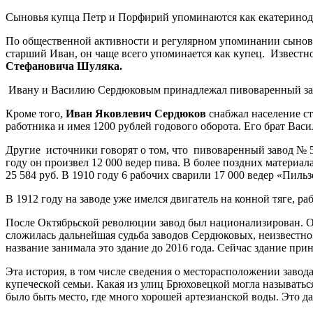
Сыновья купца Петр и Порфирий упоминаются как екатеринода
По общественной активности и регулярном упоминании сынове
старший Иван, он чаще всего упоминается как купец. Известн
Стефановича Шуляка.
Ивану и Василию Сердюковым принадлежал пивоваренный за
Кроме того,
Иван Яковлевич Сердюков
снабжал население с
работника и имея 1200 рублей годового оборота. Его брат Вас
Другие источники говорят о том, что пивоваренный завод № 5
году он произвел 12 000 ведер пива. В более поздних материал
25 584 руб. В 1910 году 6 рабочих сварили 17 000 ведер «Пильз
В 1912 году на заводе уже имелся двигатель на конной тяге, ра
После Октябрьской революции завод был национализирован. Од
сложилась дальнейшая судьба заводов Сердюковых, неизвестно. 
название занимала это здание до 2016 года. Сейчас здание п
Эта история, в том числе сведения о месторасположении завод
купеческой семьи. Какая из улиц Брюховецкой могла называться
было быть место, где много хорошей артезианской воды. Это да