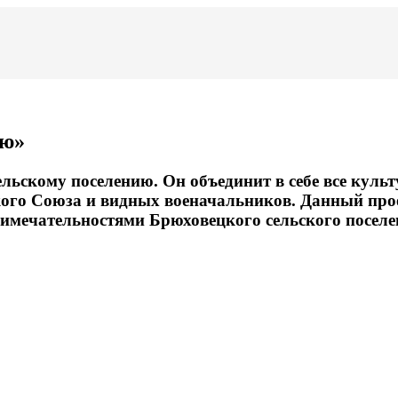
ию»
ельскому поселению. Он объединит в себе все кул
ского Союза и видных военачальников. Данный про
римечательностями Брюховецкого сельского поселе