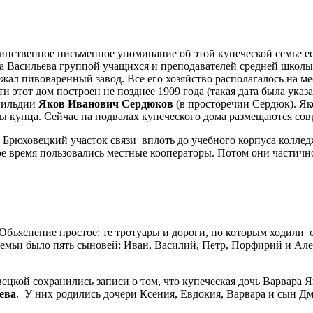
нственное письменное упоминание об этой купеческой семье ест
а Васильева группой учащихся и преподавателей средней школы
жал пивоваренный завод. Все его хозяйство располагалось на 
 этот дом построен не позднее 1909 года (такая дата была указ
 гильдии
Яков Иванович Сердюков
(в просторечии Сердюк). Яко
ны купца. Сейчас на подвалах купеческого дома размещаются со
Брюховецкий участок связи вплоть до учебного корпуса коллед
е время пользовались местные кооператоры. Потом они частичн
Объяснение простое: те тротуары и дороги, по которым ходили 
семьи было пять сыновей: Иван, Василий, Петр, Порфирий и Ал
кой сохранились записи о том, что купеческая дочь Варвара Як
ева
. У них родились дочери Ксения, Евдокия, Варвара и сын Д