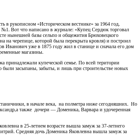
ь в рукописном «Историческом вестнике» за 1964 год,
 №1. Вот что написано в журнале: «Купец Сердюк торговал
месте нынешней базы сельпо и общежития Брюховецкого
ана на черепице, которой была перекрыта кровля) и построил
в Иванович уже в 1875 году жил в станице и сначала его дом
временные магазины.
жа принадлежали купеческой семье. По всей територии
о были засыпаны, забыты, и лишь при строительстве новых
станичники, в начале века, на полметра ниже сегодняшних. Но
ександр,а также дочери — Доменика, Варвара и удочеренная
овлевна в 25-летнем возрасте вышла замуж за 37-летнего
митрий. Средняя дочь Доменика Яковлевна вышла замуж за